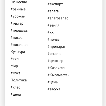
Общество
#экспорт
#озимые
#влага
#урожай
#влагозапас
#гектар
#земля
#площадь
#кх
#посев
#почва
#посевная
#препарат
Культура
#семена
#кхп
#центнер
Мир
#Казахстан
#мука
#Кыргызстан
Политика
#цены
#хлеб
#засуха
#цена