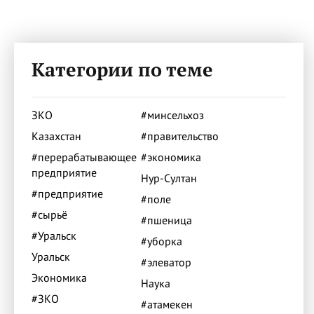
Категории по теме
ЗКО
#минсельхоз
Казахстан
#правительство
#перерабатывающее
#экономика
предприятие
Нур-Султан
#предприятие
#поле
#сырьё
#пшеница
#Уральск
#уборка
Уральск
#элеватор
Экономика
Наука
#ЗКО
#атамекен