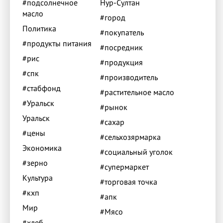
#подсолнечное
Нур-Султан
масло
#город
Политика
#покупатель
#продукты питания
#посредник
#рис
#продукция
#спк
#производитель
#стабфонд
#растительное масло
#Уральск
#рынок
Уральск
#сахар
#цены
#сельхозярмарка
Экономика
#социальный уголок
#зерно
#супермаркет
Культура
#торговая точка
#кхп
#апк
Мир
#Мясо
#хлеб