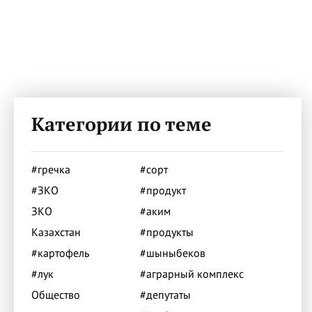
Категории по теме
#гречка
#сорт
#ЗКО
#продукт
ЗКО
#аким
Казахстан
#продукты
#картофель
#шыныбеков
#лук
#аграрный комплекс
Общество
#депутаты