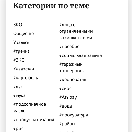
Категории по теме
ЗКО
#лица с
ограниченными
Общество
возможностями
Уральск
#пособия
#гречка
#социальная защита
#ЗКО
#гаражный
Казахстан
кооператив
#картофель
#кооператив
#лук
#снос
#мука
#Атырау
#подсолнечное
#вода
масло
#прокуратура
#продукты питания
#район
#рис