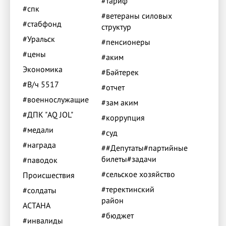
#тариф
#спк
#ветераны силовых
#стабфонд
структур
#Уральск
#пенсионеры
#цены
#аким
Экономика
#Бәйтерек
#В/ч 5517
#отчет
#военнослужащие
#зам аким
#ДПК "AQ JOL"
#коррупция
#медали
#суд
#награда
##Депутаты#партийные
билеты#задачи
#паводок
#сельское хозяйство
Происшествия
#теректинский
#солдаты
район
АСТАНА
#бюджет
#инвалиды