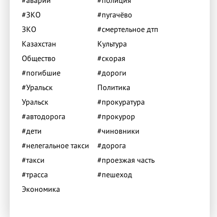
#ЗКО
#пугачёво
ЗКО
#смертельное дтп
Казахстан
Культура
Общество
#скорая
#погибшие
#дороги
#Уральск
Политика
Уральск
#прокуратура
#автодорога
#прокурор
#дети
#чиновники
#нелегальное такси
#дорога
#такси
#проезжая часть
#трасса
#пешеход
Экономика