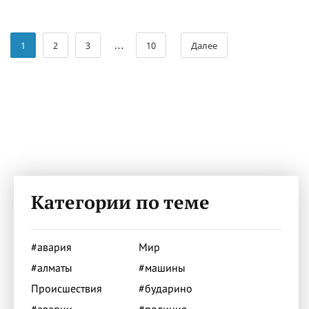
…
1
2
3
10
Далее
Категории по теме
#авария
Мир
#алматы
#машины
Происшествия
#бударино
#аварии
#полиция