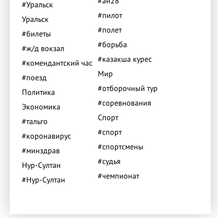
#ан28
#Уральск
#пилот
Уральск
#полет
#билеты
#борьба
#ж/д вокзал
#казакша курес
#комендантский час
Мир
#поезд
#отборочный тур
Политика
#соревнования
Экономика
Спорт
#тальго
#спорт
#коронавирус
#спортсмены
#минздрав
#судья
Нур-Султан
#чемпионат
#Нур-Султан