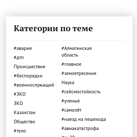
Категории по теме
#авария
#Алматинская
область
#дтп
#главное
Происшествия
#землетрясение
#беспорядки
Наука
#военнослужащий
#сейсмостойкость
#ЗКО
#ученые
ЗКО
#самолёт
Казахстан
#наезд на пешехода
Общество
#авиакатастрофа
#тело