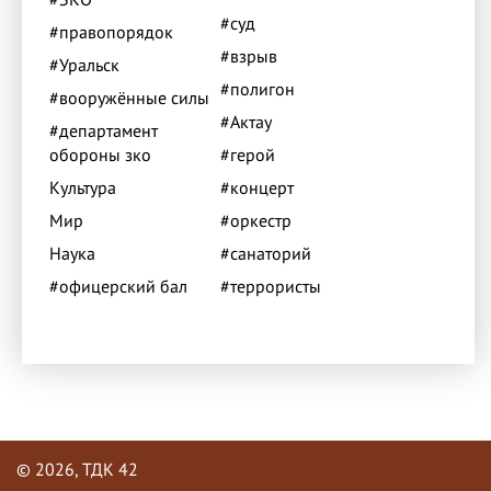
#суд
#правопорядок
#взрыв
#Уральск
#полигон
#вооружённые силы
#Актау
#департамент
обороны зко
#герой
Культура
#концерт
Мир
#оркестр
Наука
#санаторий
#офицерский бал
#террористы
© 2026, ТДК 42