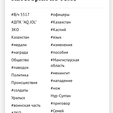
#В/ч 5517
#офицеры
#ДПК "AQ JOL"
#Казахстан
ЗКО
#Каспий
Казахстан
#язык
#медали
#изменения
#награда
#пособия
Общество
#Мангистауская
область
#паводок
#менингит
Политика
#нападение
Происшествия
#нож
#солдаты
Нур-Султан
Уральск
#приговор
#воинская часть
#Семей
#ЗКО