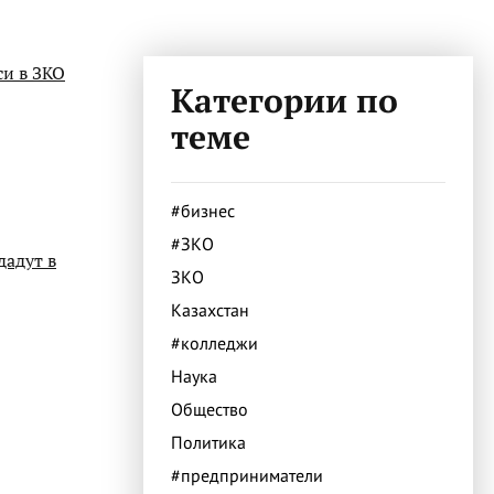
си в ЗКО
Категории по
теме
#бизнес
#ЗКО
дадут в
ЗКО
Казахстан
#колледжи
Наука
Общество
Политика
#предприниматели