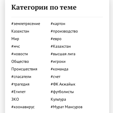
Категории по теме
#землетрясение
#картон
Казахстан
#производство
Мир
#евро
#мчс
#Казахстан
#новости
#высшая лига
Общество
#игроки
Происшествия
#команда
#спасатели
#счет
#трагедия
#ФК Акжайык
#Египет
#футболисты
ЗКО
Культура
#коонавирус
#Мурат Мансуров