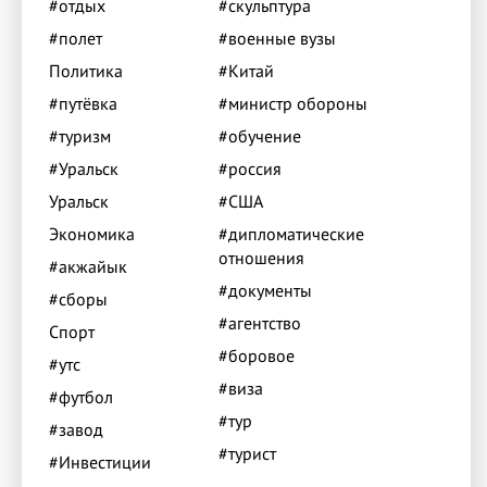
#отдых
#скульптура
#полет
#военные вузы
Политика
#Китай
#путёвка
#министр обороны
#туризм
#обучение
#Уральск
#россия
Уральск
#США
Экономика
#дипломатические
отношения
#акжайык
#документы
#сборы
#агентство
Спорт
#боровое
#утс
#виза
#футбол
#тур
#завод
#турист
#Инвестиции