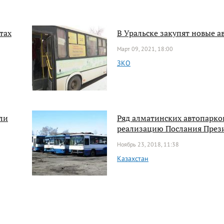
тах
В Уральске закупят новые а
Март 09, 2021, 18:00
ЗКО
ли
Ряд алматинских автопарко
реализацию Послания През
Ноябрь 23, 2018, 11:38
Казахстан