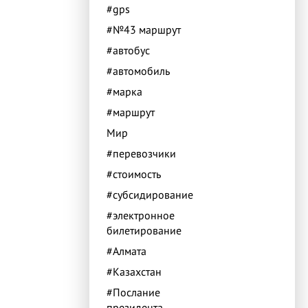
#gps
#№43 маршрут
#автобус
#автомобиль
#марка
#маршрут
Мир
#перевозчики
#стоимость
#субсидирование
#электронное
билетирование
#Алмата
#Казахстан
#Послание
президента