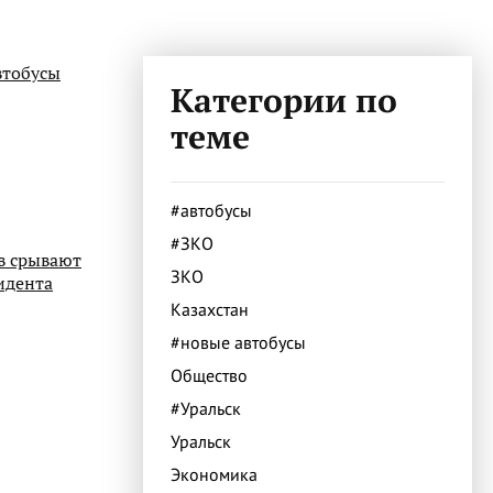
втобусы
Категории по
теме
#автобусы
#ЗКО
в срывают
ЗКО
идента
Казахстан
#новые автобусы
Общество
#Уральск
Уральск
Экономика