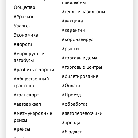
павильоны
Общество
#тёплые павильоны
#Уральск
#вакцина
Уральск
#карантин
Экономика
#коронавирус
#дороги
#рынки
#маршрутные
#торговые дома
автобусы
#торговые центры
#разбитые дороги
#билетирование
#общественный
транспорт
#Оплата
#транспорт
#Проезд
#автовокзал
#обработка
#меэжународные
#автоперевозчики
рейсы
#аренда
#рейсы
#бюджет