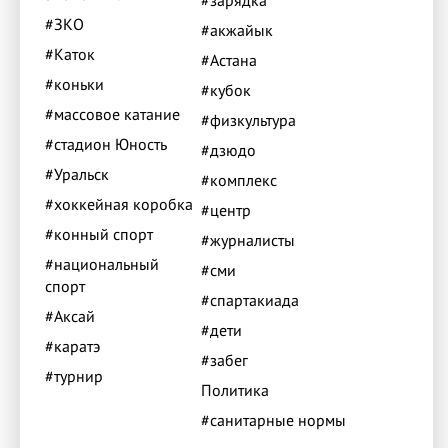
#зарядка
#ЗКО
#акжайык
#Каток
#Астана
#коньки
#кубок
#массовое катание
#физкультура
#стадион Юность
#дзюдо
#Уральск
#комплекс
#хоккейная коробка
#центр
#конный спорт
#журналисты
#национальный
#сми
спорт
#спартакиада
#Аксай
#дети
#каратэ
#забег
#турнир
Политика
#санитарные нормы