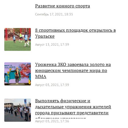
Развитие конного спорта
Сентябрь 17, 2021, 18:35
8 спортивных площадок открылись в
Уральске
Август 13, 2021, 17:39
Уроженка ЗКО завоевала золото на
юношеском чемпионате мира по
MMA
Август 03, 2021, 17:39
Выполнять физические и
дыхательные упражнения жителей
города призывают представители
областного управления
Август 03, 2021, 17:36
здравоохранения