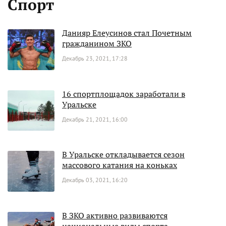
Спорт
Данияр Елеусинов стал Почетным
гражданином ЗКО
Декабрь 23, 2021, 17:28
16 спортплощадок заработали в
Уральске
Декабрь 21, 2021, 16:00
В Уральске откладывается сезон
массового катания на коньках
Декабрь 03, 2021, 16:20
В ЗКО активно развиваются
национальные виды спорта