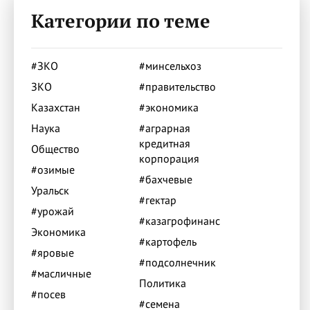
Категории по теме
#ЗКО
#минсельхоз
ЗКО
#правительство
Казахстан
#экономика
Наука
#аграрная
кредитная
Общество
корпорация
#озимые
#бахчевые
Уральск
#гектар
#урожай
#казагрофинанс
Экономика
#картофель
#яровые
#подсолнечник
#масличные
Политика
#посев
#семена