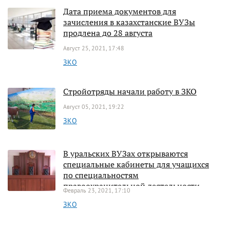
Дата приема документов для
зачисления в казахстанские ВУЗы
продлена до 28 августа
Август 25, 2021, 17:48
ЗКО
Стройотряды начали работу в ЗКО
Август 05, 2021, 19:22
ЗКО
В уральских ВУЗах открываются
специальные кабинеты для учащихся
по специальностям
правоохранительной деятельности
Февраль 23, 2021, 17:10
ЗКО