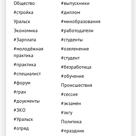
Общество
#выпускники
#стройка
#диплом
Уральск
#минобразования
Экономика
#работодатели
#Зарплата
#студенты
#молодёжная
#озеленение
практика
#студент
#практика
#безработица
#специалист
#обучение
#форум
Происшествия
#гран
#сессия
#доукменты
#экзамен
#ЗКО
#зкгу
#Уральск
Политика
#отряд
#праздник