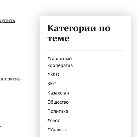
купить
Категории по
теме
#гаражный
кооператив
#ЗКО
оператив
ЗКО
Казахстан
Общество
Политика
#снос
о
#Уральск