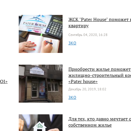
ЖСК "Pater House" поможет 
квартиру
Сентябрь 04, 2020, 16:28
ЗКО
Приобрести жилье поможет
жилищно-строительный ко
ROI»
«Pаter house»
Декабрь 20, 2019, 18:02
ЗКО
Для тех, кто давно мечтает 
собственном жилье