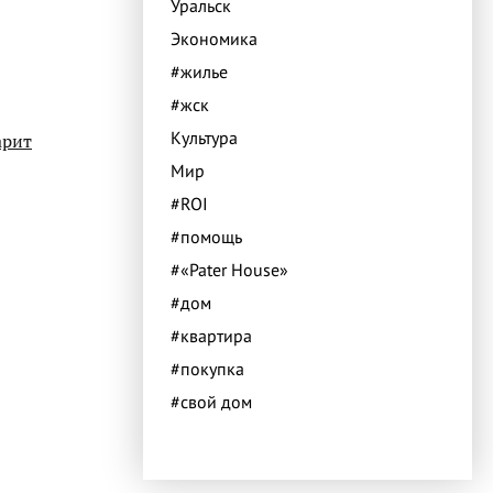
Уральск
Экономика
#жилье
#жск
Культура
арит
Мир
#ROI
#помощь
#«Pater House»
#дом
#квартира
#покупка
#свой дом