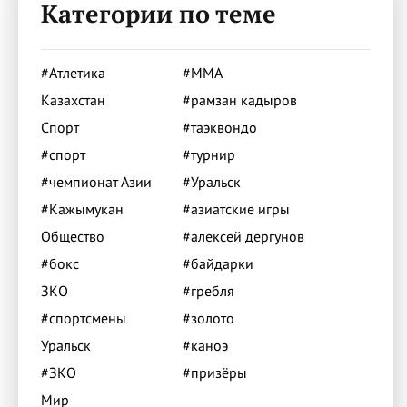
Категории по теме
#Атлетика
#ММА
Казахстан
#рамзан кадыров
Спорт
#таэквондо
#спорт
#турнир
#чемпионат Азии
#Уральск
#Кажымукан
#азиатские игры
Общество
#алексей дергунов
#бокс
#байдарки
ЗКО
#гребля
#спортсмены
#золото
Уральск
#каноэ
#ЗКО
#призёры
Мир