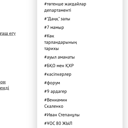
#төтенше жағдайлар
департаменті
#"Даңқ" залы
#7 мамыр
ғаш егу
#Көк
тарландарының
тарихы
#ауыл аманаты
#БҚО мен ҚХР
#кәсіпкерлер
ион
#форум
ленді
#9 ардагер
#Вениамин
Скаленко
#Иван Степанұлы
#ҰОС 80 ЖЫЛ