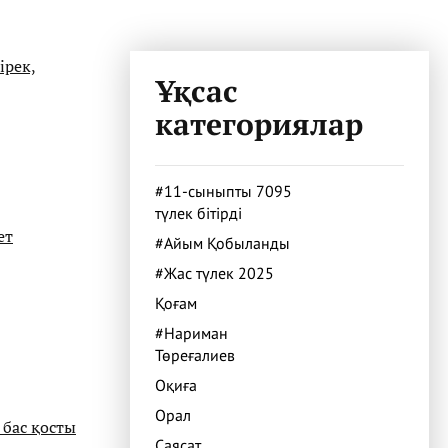
ірек,
Ұқсас
категориялар
#11-сыныпты 7095
түлек бітірді
ет
#Айым Қобыланды
#Жас түлек 2025
Қоғам
#Нариман
Төреғалиев
Оқиға
Орал
бас қосты
Саясат