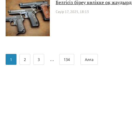
Белгісіз біреу көлікке оқ жаудыр
Сәуір 17, 2025, 18:13
…
1
2
3
134
Алға