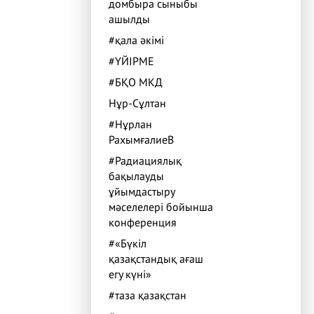
домбыра сыныбы
ашылды
#қала әкімі
#ҮЙІРМЕ
#БҚО МКД
Нұр-Сұлтан
#Нұрлан
РахымғалиеВ
#Радиациялық
бақылауды
ұйымдастыру
мәселелері бойынша
конференция
#«Бүкіл
қазақстандық ағаш
егу күні»
#таза қазақстан