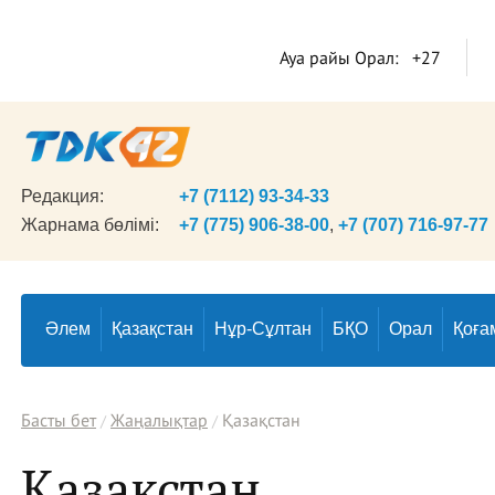
Ауа райы Орал:
+27
Редакция:
+7 (7112) 93-34-33
Жарнама бөлімі:
+7 (775) 906-38-00
,
+7 (707) 716-97-77
Әлем
Қазақстан
Нұр-Сұлтан
БҚО
Орал
Қоға
Басты бет
Жаңалықтар
Қазақстан
Қазақстан