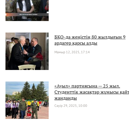
БҚО-да жеңістің 80 жылдығын 9
ардагер қарсы алды
Мамыр 12, 2025, 17:14
«Ауыл» партиясына — 25 жыл.
Студенттік жасақтар жұмысы қай
жанданды
Сәуір 29, 2025, 10:00