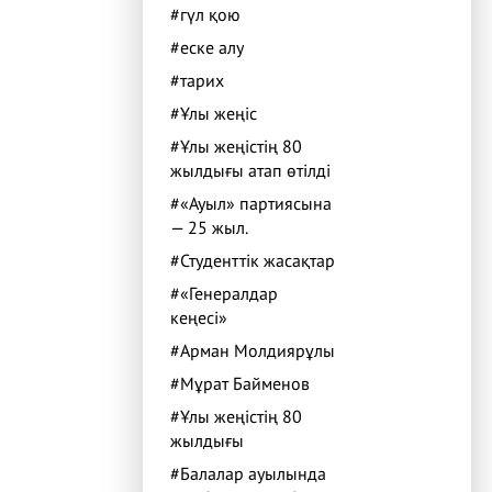
#гүл қою
#еске алу
#тарих
#Ұлы жеңіс
#Ұлы жеңістің 80
жылдығы атап өтілді
#«Ауыл» партиясына
— 25 жыл.
#Студенттік жасақтар
#«Генералдар
кеңесі»
#Арман Молдиярұлы
#Мұрат Байменов
#Ұлы жеңістің 80
жылдығы
#Балалар ауылында