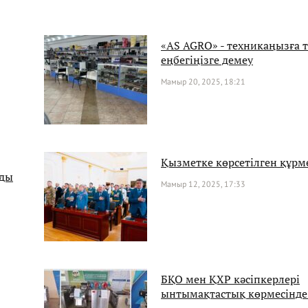
«AS AGRO» - техникаңызға т
еңбегіңізге демеу
Мамыр 20, 2025, 18:21
Қызметке көрсетілген құрм
нды
Мамыр 12, 2025, 17:33
БҚО мен ҚХР кәсіпкерлері
ынтымақтастық көрмесінде 