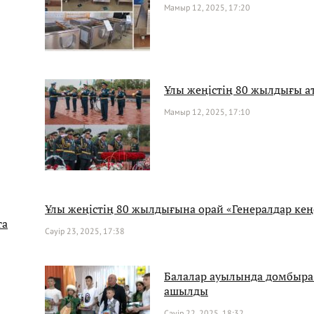
Мамыр 12, 2025, 17:20
Ұлы жеңістің 80 жылдығы ат
Мамыр 12, 2025, 17:10
Ұлы жеңістің 80 жылдығына орай «Генералдар кеңе
та
Сәуір 23, 2025, 17:38
Балалар ауылында домбыр
ашылды
Сәуір 22, 2025, 18:32