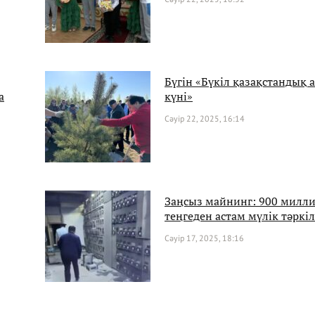
Бүгін «Бүкіл қазақстандық а
а
күні»
Сәуір 22, 2025, 16:14
Заңсыз майнинг: 900 милл
теңгеден астам мүлік тәркі
Сәуір 17, 2025, 18:16