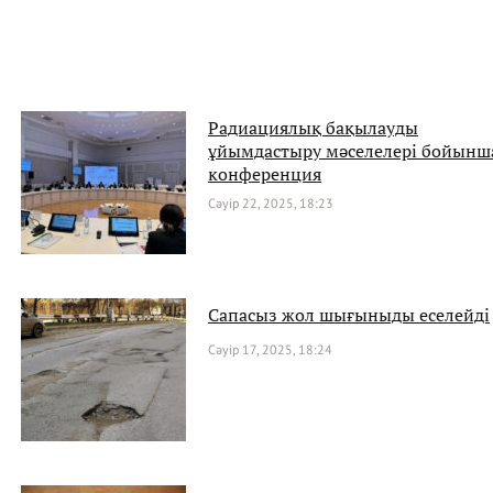
Радиациялық бақылауды
ұйымдастыру мәселелері бойынш
конференция
Сәуір 22, 2025, 18:23
Сапасыз жол шығыныды еселейді
Сәуір 17, 2025, 18:24