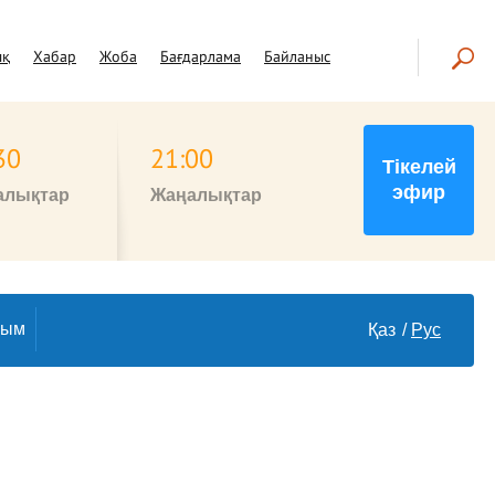
ық
Хабар
Жоба
Бағдарлама
Байланыс
30
21:00
Тікелей
эфир
алықтар
Жаңалықтар
лым
Қаз
Рус