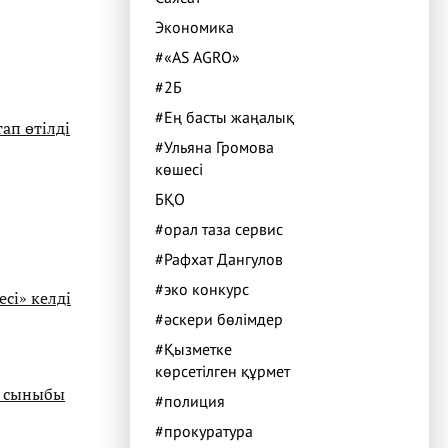
Экономика
#«AS AGRO»
#2Б
#Ең басты жаңалық
ап өтілді
#Ульяна Громова
көшесі
БҚО
#орал таза сервис
#Рафхат Дангулов
#эко конкурс
сі» келді
#әскери бөлімдер
#Қызметке
көрсетілген құрмет
а сыныбы
#полиция
#прокуратура