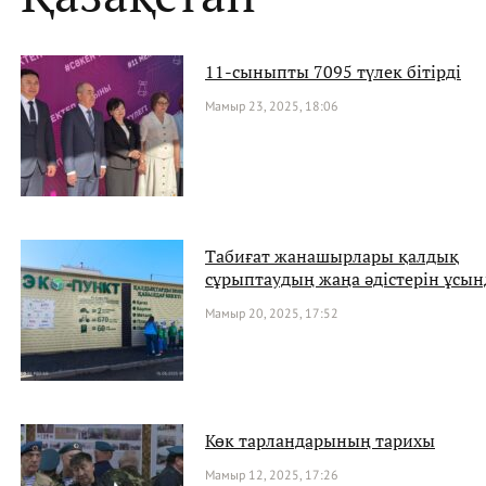
11-сыныпты 7095 түлек бітірді
Мамыр 23, 2025, 18:06
Табиғат жанашырлары қалдық
сұрыптаудың жаңа әдістерін ұсы
Мамыр 20, 2025, 17:52
Көк тарландарының тарихы
Мамыр 12, 2025, 17:26