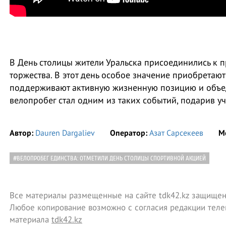
В День столицы жители Уральска присоединились к 
торжества. В этот день особое значение приобретают
поддерживают активную жизненную позицию и объе
велопробег стал одним из таких событий, подарив у
Автор:
Dauren Dargaliev
Оператор:
Азат Сарсекеев
М
#ВЕЛОПРОБЕГ ЕДИНСТВА: ОТМЕТИЛИ ДЕНЬ СТОЛИЦЫ СПОРТИВНОЙ АКЦИЕЙ
Все материалы размещенные на сайте tdk42.kz защищен
Любое копирование возможно с согласия редакции теле
материала
tdk42.kz