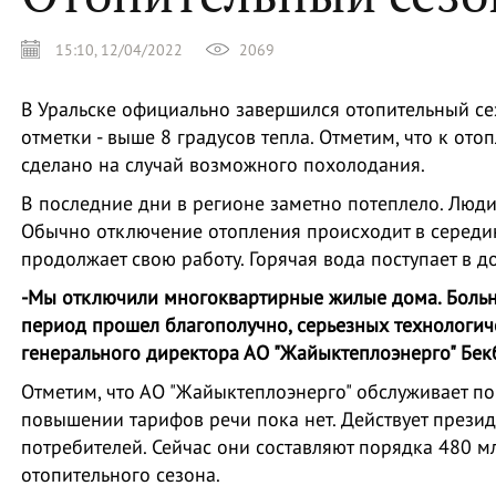
15:10, 12/04/2022
2069
В Уральске официально завершился отопительный се
отметки - выше 8 градусов тепла. Отметим, что к от
сделано на случай возможного похолодания.
В последние дни в регионе заметно потеплело. Люди
Обычно отключение отопления происходит в середине 
продолжает свою работу. Горячая вода поступает в д
-Мы отключили многоквартирные жилые дома. Больни
период прошел благополучно, серьезных технологич
генерального директора АО "Жайыктеплоэнерго" Бек
Отметим, что АО "Жайыктеплоэнерго" обслуживает по
повышении тарифов речи пока нет. Действует прези
потребителей. Сейчас они составляют порядка 480 м
отопительного сезона.