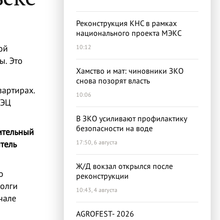
Реконструкция КНС в рамках
национального проекта МЭКС
ой
10:12
ы. Это
Хамство и мат: чиновники ЗКО
снова позорят власть
вартирах.
10:06
ТЭЦ
В ЗКО усиливают профилактику
безопасности на воде
ительный
тель
17:50, 6 августа
Ж/Д вокзал открылся после
о
реконструкции
долги
10:43, 4 августа
чале
AGROFEST- 2026