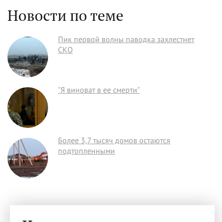
Новости по теме
Пик первой волны паводка захлестнет
СКО
"Я виноват в ее смерти"
Более 3,7 тысяч домов остаются
подтопленными