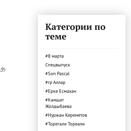
Категории по
теме
#8 марта
Спецвыпуск
19)
#Son Pascal
#гр Аллар
#Ерке Есмахан
#Камшат
Жолдыбаева
#Нуржан Кереметов
#Торегали Тореали