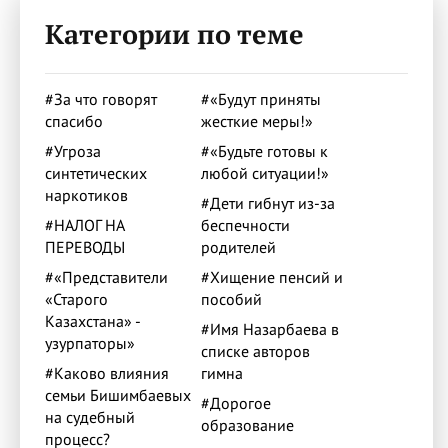
Категории по теме
#За что говорят
#«Будут приняты
спасибо
жесткие меры!»
#Угроза
#«Будьте готовы к
синтетических
любой ситуации!»
наркотиков
#Дети гибнут из-за
#НАЛОГ НА
беспечности
ПЕРЕВОДЫ
родителей
#«Представители
#Хищение пенсий и
«Старого
пособий
Казахстана» -
#Имя Назарбаева в
узурпаторы»
списке авторов
#Каково влияния
гимна
семьи Бишимбаевых
#Дорогое
на судебный
образование
процесс?