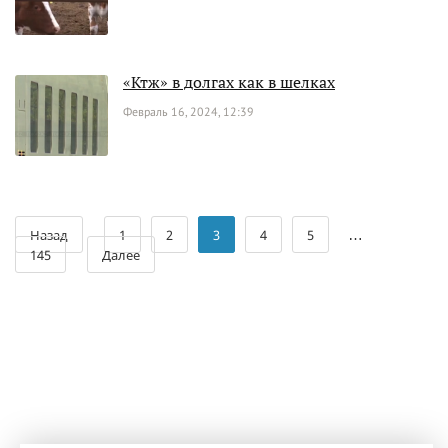
«Ктж» в долгах как в шелках
Февраль 16, 2024, 12:39
…
Назад
1
2
3
4
5
145
Далее